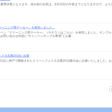
日まで夏季休業となります。休み前の出荷は、8月10日の午前までとなりますので、よ
リーニング用マーカー』を発売しました。
ンペン『クリーニング用マーカー』（※チラシはこちら）を発売しました。サンプル
お問い合わせ内容に”サインペンサンプル希望”とお書...
スタ兵庫2018に出展
～7月22日に神戸で開催されたクリーンフェスタ兵庫2018展示会に出展いたしました