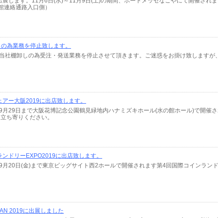
出展します。11月6日(水)～11月9日(土)の期間、ポートメッセなごやにて開催されま
館連絡通路入口側）
しの為業務を停止致します。
(月)は当社棚卸しの為受注・発送業務を停止させて頂きます。ご迷惑をお掛け致します
アー大阪2019に出店致します。
土)～9月29日まで大阪花博記念公園鶴見緑地内ハナミズキホール(水の館ホール)で開催
お立ち寄りください。
ンドリーEXPO2019に出店致します。
水)～9月20日(金)まで東京ビッグサイト西2ホールで開催されます第4回国際コインラン
APAN 2019に出展しました