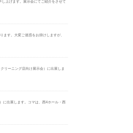
謝を申し上げます。展示会にてご紹介をさせて
となります。大変ご迷惑をお掛けしますが、
O（クリーニング店向け展示会）に出展しま
工業展）に出展します。コマは、西4ホール・西