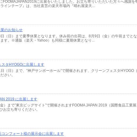
2日にFOOMAJAPAN2019に出展をいたしました。お立ち寄りいただいた方々へ感
ラインテープ』は、当社直営の楽天市場内『晴れ屋楽天...
休業のお知らせ
月18日（日）まで夏季休業となります。休み前の出荷は、8月9日（金）の午前まで
す。※通販（楽天・Yahoo）も同様に夏期休業となり...
スタHYOGOに出展します
月21日（日）まで、”神戸サンボーホール”で開催されます、クリーンフェスタHYOG
ください。
PAN 2019 に出展します
（金）まで”東京ビッグサイト”で開催されますFOOMA JAPAN 2019（国際食品
。ぜひお立ち寄りください。
元コンフォート様の展示会に出展します