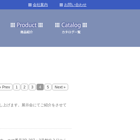
会社案内
お問い合わせ
« Prev
1
2
3
4
5
Next »
を申し上げます。展示会にてご紹介をさせて